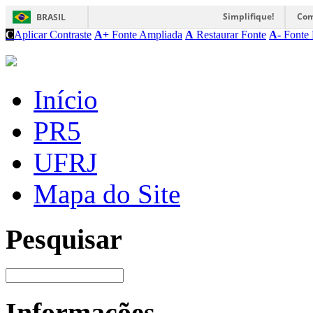
Simplifique!
Com
BRASIL
C
Aplicar Contraste
A+
Fonte Ampliada
A
Restaurar Fonte
A-
Fonte 
Início
PR5
UFRJ
Mapa do Site
Pesquisar
Informações